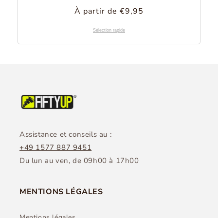
Évaluations
Prix
À partir de €9,95
au
total
normal
Sélection rapide
Assistance et conseils au :
+49 1577 887 9451
Du lun au ven, de 09h00 à 17h00
MENTIONS LÉGALES
Mentions légales