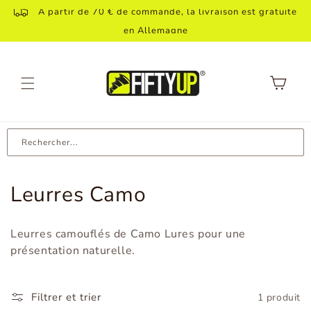
Aller
À partir de 70 € de commande, la livraison est gratuite
directement
Livraison internationale offerte dès 150€
au contenu
en Allemagne
Panier
Rechercher...
C
Leurres Camo
a
Leurres camouflés de Camo Lures pour une
t
présentation naturelle.
é
g
Filtrer et trier
1 produit