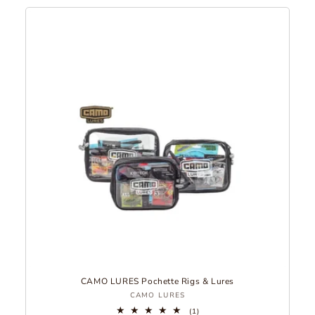
o
r
i
e
:
CAMO LURES Pochette Rigs & Lures
Fournisseur
CAMO LURES
:
1
(1)