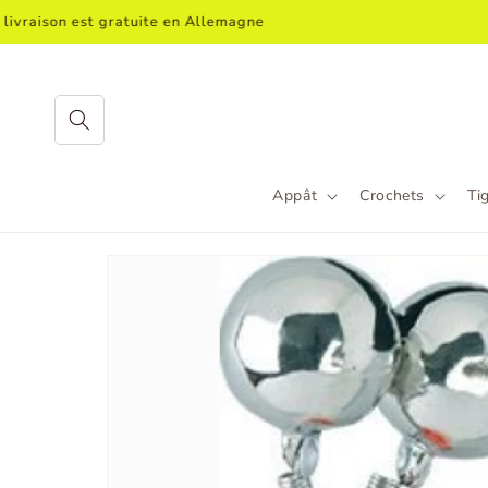
Aller
raison est gratuite en Allemagne
directement
au contenu
Appât
Crochets
Ti
Aller aux
informations
produit