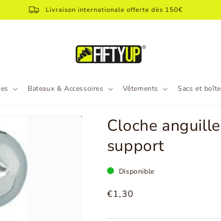
Livraison internationale offerte dès 150€
ges
Bateaux & Accessoires
Vêtements
Sacs et boît
Cloche anguille
support
Disponible
Prix
€1,30
normal