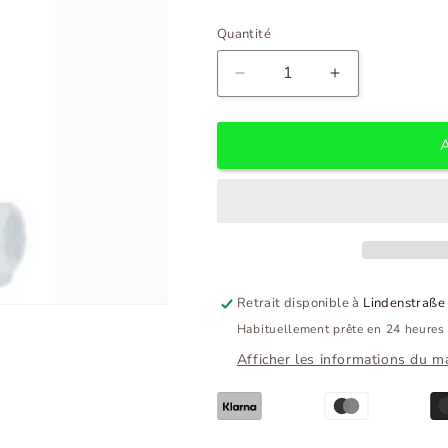
Quantité
Diminuer
Augmenter
la
la
quantité
quantité
pour
pour
Cloche
Cloche
anguille
anguille
double
double
avec
avec
petit
petit
support
support
Retrait disponible à
Lindenstraße 
Habituellement prête en 24 heures
Afficher les informations du m