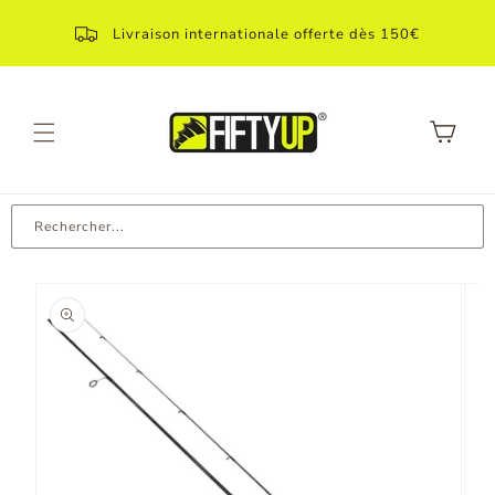
Aller
directement
Livraison internationale offerte dès 150€
au contenu
Panier
Rechercher...
Aller aux
informations
produit