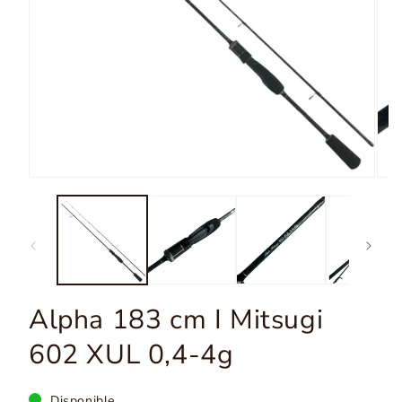
Ouvrir
les
médias
Ouvr
1
les
dans
médi
la
2
modale
dans
la
moda
Alpha 183 cm I Mitsugi
602 XUL 0,4-4g
Disponible