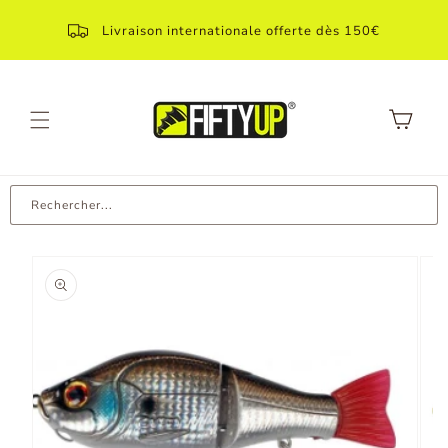
Aller
directement
Livraison internationale offerte dès 150€
au contenu
Panier
Rechercher...
Aller aux
informations
produit