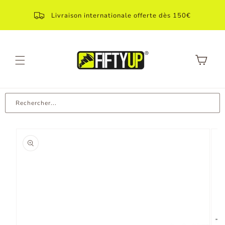
Aller
directement
Livraison internationale offerte dès 150€
au contenu
Panier
Rechercher...
Aller aux
informations
produit