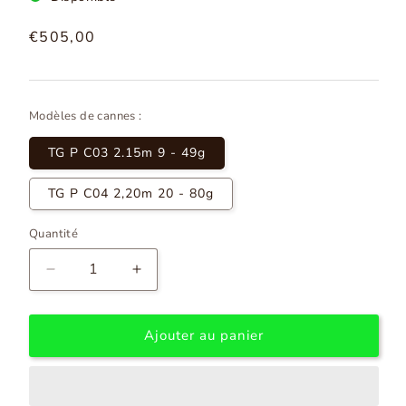
Prix
€505,00
normal
Modèles de cannes :
TG P C03 2.15m 9 - 49g
TG P C04 2,20m 20 - 80g
Quantité
Diminuer
Augmenter
la
la
quantité
quantité
pour
pour
Ajouter au panier
Hearty
Hearty
Rise
Rise
Top
Top