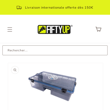
Aller
directement
Livraison internationale offerte dès 150€
au contenu
Panier
Rechercher...
Aller aux
informations
produit