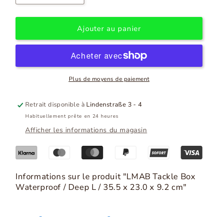
la
la
quantité
quantité
pour
pour
Ajouter au panier
LMAB
LMAB
Tackle
Tackle
Box
Box
étanche
étanche
/
/
Plus de moyens de paiement
Profondeur
Profondeur
L
L
Retrait disponible à
Lindenstraße 3 - 4
/
/
Habituellement prête en 24 heures
35,5
35,5
x
x
Afficher les informations du magasin
23,0
23,0
x
x
9,2
9,2
cm
cm
Informations sur le produit "LMAB Tackle Box
Waterproof / Deep L / 35.5 x 23.0 x 9.2 cm"