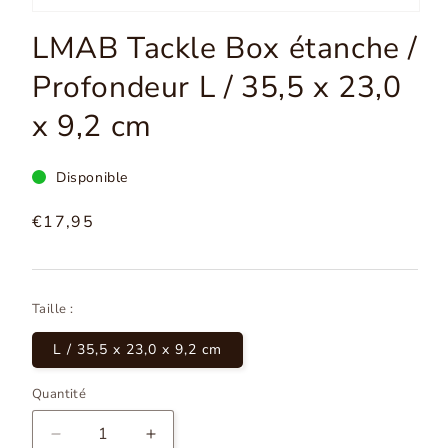
Ouvrir
les
LMAB Tackle Box étanche /
médias
1
Profondeur L / 35,5 x 23,0
dans
la
modale
x 9,2 cm
Disponible
Prix
€17,95
normal
Taille :
L / 35,5 x 23,0 x 9,2 cm
Quantité
Diminuer
Augmenter