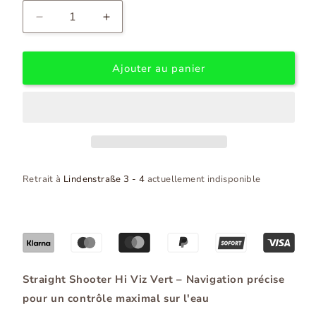
Diminuer
Augmenter
la
la
quantité
quantité
pour
pour
Ajouter au panier
Franc-
Franc-
tireur
tireur
Retrait à
Lindenstraße 3 - 4
actuellement indisponible
Straight Shooter Hi Viz Vert – Navigation précise
pour un contrôle maximal sur l'eau