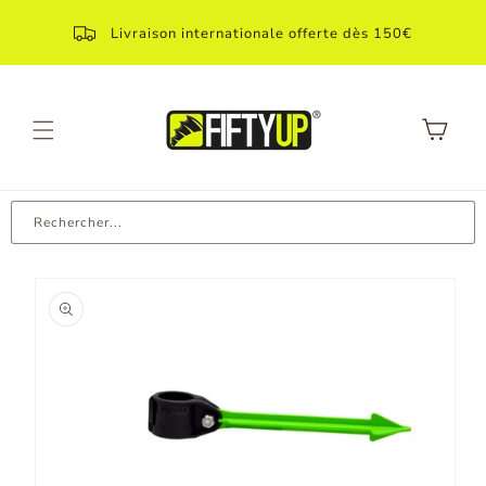
Aller
directement
Livraison internationale offerte dès 150€
au contenu
Panier
Rechercher...
Aller aux
informations
produit