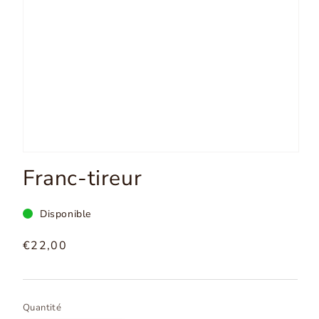
Ouvrir
les
Franc-tireur
médias
1
dans
la
Disponible
modale
Prix
€22,00
normal
Quantité