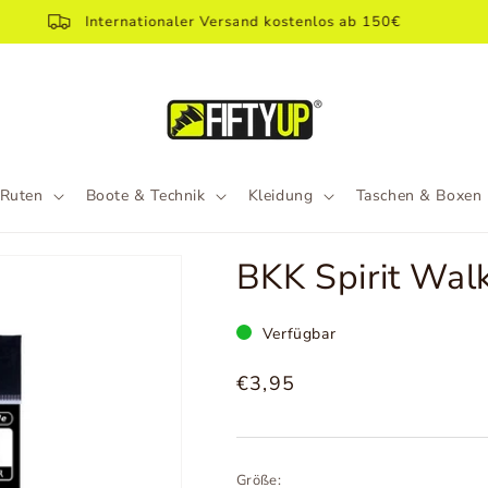
Internationaler Versand kostenlos ab 150€
Ruten
Boote & Technik
Kleidung
Taschen & Boxen
BKK Spirit Wal
Verfügbar
Normaler
€3,95
Preis
Größe: