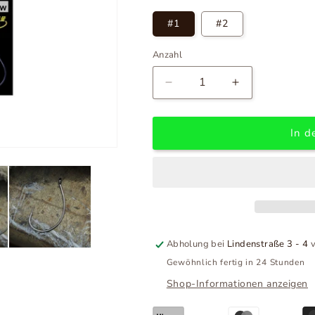
#1
#2
Anzahl
Verringere
Erhöhe
die
die
Menge
Menge
für
für
In d
BKK
BKK
Spirit
Spirit
Walker
Walker
Dropshot
Dropshot
Haken
Haken
Abholung bei
Lindenstraße 3 - 4
v
Gewöhnlich fertig in 24 Stunden
Shop-Informationen anzeigen