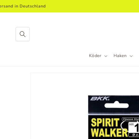
Direkt
d in Deutschland
zum
Inhalt
Köder
Haken
Zu
Produktinformationen
springen