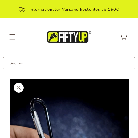
Direkt
zum
Internationaler Versand kostenlos ab 150€
Inhalt
Warenkorb
Suchen...
Zu
Produktinformationen
springen