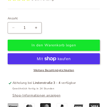
Anzahl
Verringere
Erhöhe
die
die
Menge
Menge
für
für
In den Warenkorb legen
Fiftyup
Fiftyup
Magnetclip
Magnetclip
/
/
Magnetic
Magnetic
Releaser
Releaser
Weitere Bezahlmöglichkeiten
/
/
4
4
Abholung bei
Lindenstraße 3 - 4
verfügbar
kg
kg
Gewöhnlich fertig in 24 Stunden
Shop-Informationen anzeigen