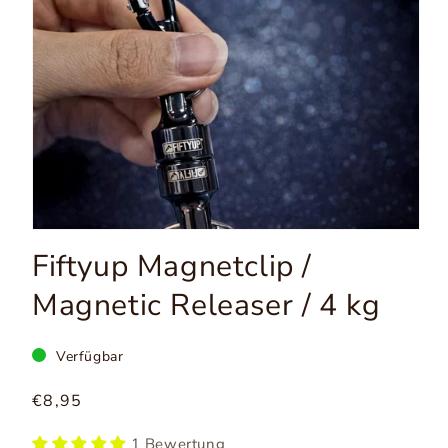
Medien
1
Fiftyup Magnetclip /
in
Modal
Magnetic Releaser / 4 kg
öffnen
Verfügbar
Normaler
€8,95
Preis
1 Bewertung