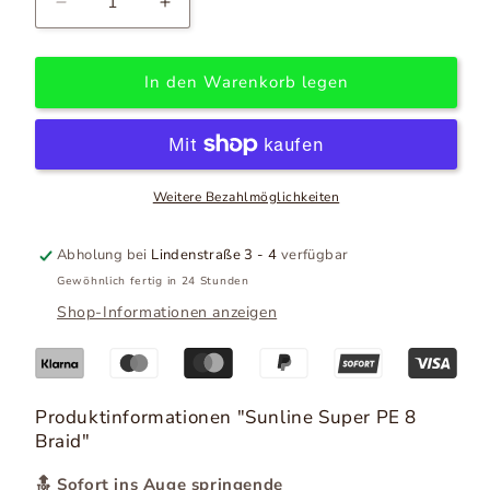
Verringere
Erhöhe
die
die
Menge
Menge
für
für
In den Warenkorb legen
Sunline
Sunline
Super
Super
PE
PE
8
8
Braid
Braid
Weitere Bezahlmöglichkeiten
Abholung bei
Lindenstraße 3 - 4
verfügbar
Gewöhnlich fertig in 24 Stunden
Shop-Informationen anzeigen
Produktinformationen "Sunline Super PE 8
Braid"
🔝 Sofort ins Auge springende