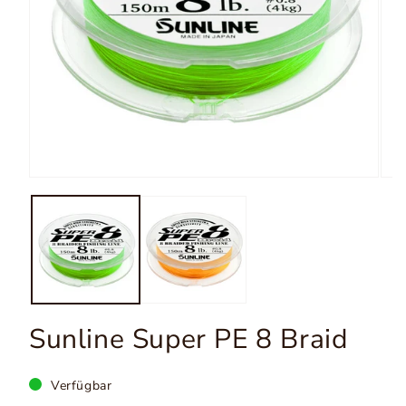
Medi
Medien
2
1
in
in
Moda
Modal
öffn
öffnen
Sunline Super PE 8 Braid
Verfügbar