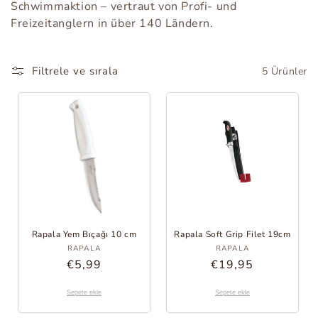
Schwimmaktion – vertraut von Profi- und
o
Freizeitanglern in über 140 Ländern.
r
i
Filtrele ve sırala
5 Ürünler
:
Rapala Yem Bıçağı 10 cm
Rapala Soft Grip Filet 19cm
Sağlayıcı:
Sağlayıcı:
RAPALA
RAPALA
Normal
€5,99
Normal
€19,95
fiyat
fiyat
Sepete ekle
Sepete ekle