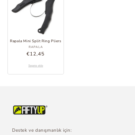
Rapala Mini Split Ring Pliers
Sağlayıcı:
RAPALA
Normal
€12,45
fiyat
Sepete ekle
Destek ve danışmanlık için: