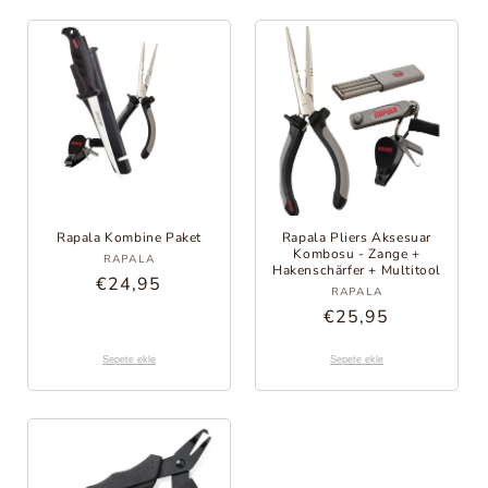
Rapala Kombine Paket
Rapala Pliers Aksesuar
Sağlayıcı:
Kombosu - Zange +
RAPALA
Hakenschärfer + Multitool
Normal
€24,95
Sağlayıcı:
RAPALA
fiyat
Normal
€25,95
fiyat
Sepete ekle
Sepete ekle