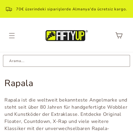
Direkt
içeriğe
70€ üzerindeki siparişlerde Almanya'da ücretsiz kargo.
geçin
Sepet
Arama...
K
Rapala
a
Rapala ist die weltweit bekannteste Angelmarke und
t
steht seit über 80 Jahren für handgefertigte Wobbler
und Kunstköder der Extraklasse. Entdecke Original
e
Floater, Countdown, X-Rap und viele weitere
g
Klassiker mit der unverwechselbaren Rapala-