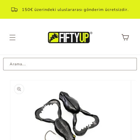
Direkt
içeriğe
150€ üzerindeki uluslararası gönderim ücretsizdir.
geçin
Sepet
Arama...
Ürün
bilgilerine
atla