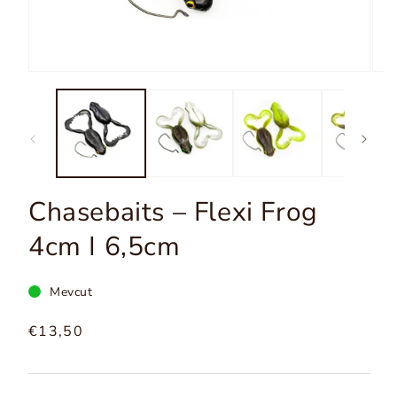
Medya
Med
1'yi
2'yi
Modal'da
Moda
açın
açın
Chasebaits – Flexi Frog
4cm I 6,5cm
Mevcut
Normal
€13,50
fiyat