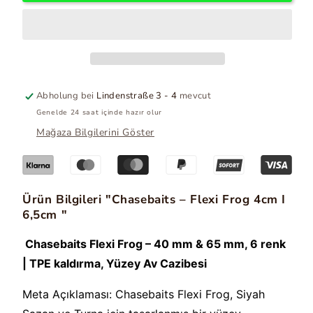
I
Frog
6,5cm
4cm
için
I
miktarı
6,5cm
azalt.
Abholung bei
Lindenstraße 3 - 4
mevcut
Genelde 24 saat içinde hazır olur
Mağaza Bilgilerini Göster
Ürün Bilgileri "Chasebaits – Flexi Frog 4cm I
6,5cm "
Chasebaits Flexi Frog – 40 mm & 65 mm, 6 renk
| TPE kaldırma, Yüzey Av Cazibesi
Meta Açıklaması: Chasebaits Flexi Frog, Siyah