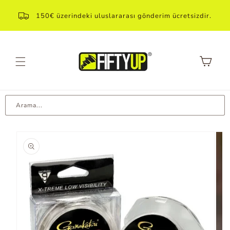
Direkt
içeriğe
150€ üzerindeki uluslararası gönderim ücretsizdir.
geçin
Sepet
Arama...
Ürün
bilgilerine
atla