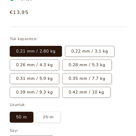
Normal
€13,95
fiyat
Yük kapasitesi:
0.21 mm / 2.80 kg
0.22 mm / 3.1 kg
0.26 mm / 4.3 kg
0.28 mm / 5.3 kg
0.31 mm / 5.9 kg
0.35 mm / 7.7 kg
0.39 mm / 9.3 kg
0.42 mm / 10 kg
Uzunluk:
Variante
50 m
25 m
tükenmiş
veya
mevcut
Sayı
değil