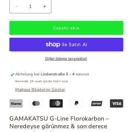
GAMAKATSU
Miktarı
G-
artır
Line
GAMAKATSU
Florokarbon
G-
Sepete ekle
için
Line
miktarı
Florokarbon
azalt.
Diğer ödeme seçenekleri
Abholung bei
Lindenstraße 3 - 4
mevcut
Genelde 24 saat içinde hazır olur
Mağaza Bilgilerini Göster
GAMAKATSU G-Line Florokarbon –
Neredeyse görünmez & son derece